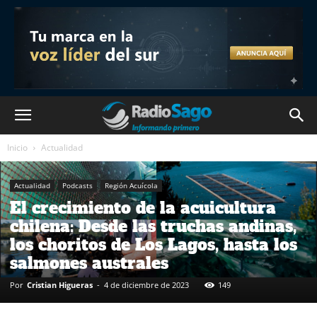
Inicio
Actualidad
Actualidad
Podcasts
Región Acuícola
El crecimiento de la acuicultura
chilena: Desde las truchas andinas,
los choritos de Los Lagos, hasta los
salmones australes
Por
Cristian Higueras
-
4 de diciembre de 2023
149