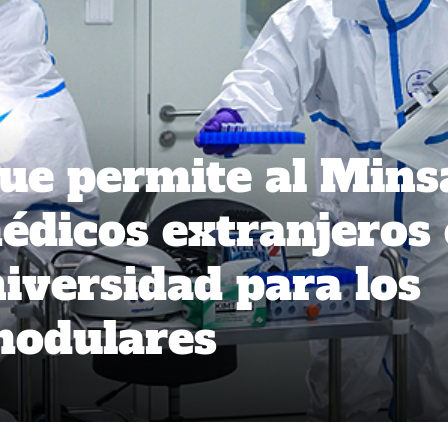
que permite al Mins
édicos extranjeros 
niversidad para los
modulares