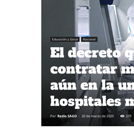
Educación y Salud
Nacional
El decreto 
contratar m
aún en la u
hospitales 
Por
Radio SAGO
-
20 de marzo de 2020
579