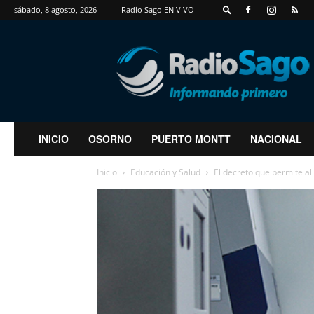
sábado, 8 agosto, 2026
Radio Sago EN VIVO
RadioSago
INICIO
OSORNO
PUERTO MONTT
NACIONAL
Inicio
Educación y Salud
El decreto que permite al