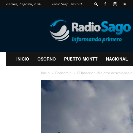
viernes, 7 agosto, 2026
Radio Sago EN VIVO
RadioSago
INICIO
OSORNO
PUERTO MONTT
NACIONAL
Inicio
Economía
El Imacec sufre otro descalabro en 