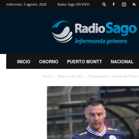
miércoles, 5 agosto, 2026
Radio Sago EN VIVO
RadioSago
INICIO
OSORNO
PUERTO MONTT
NACIONAL
Inicio
Noticia del Día
El presente y futuro de Provi