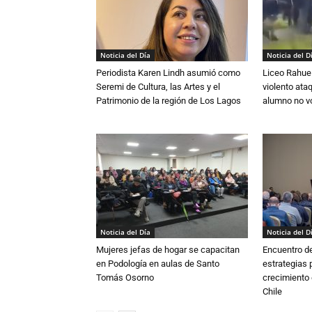
Noticia del Día
Noticia del D
Periodista Karen Lindh asumió como
Liceo Rahue 
Seremi de Cultura, las Artes y el
violento ata
Patrimonio de la región de Los Lagos
alumno no vo
Noticia del Día
Noticia del D
Mujeres jefas de hogar se capacitan
Encuentro de
en Podología en aulas de Santo
estrategias p
Tomás Osorno
crecimiento 
Chile