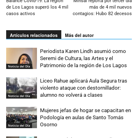
Balance Covid-19: La región
Minsal reporta por tercer día
de Los Lagos superó los 4 mil
más de 4 mil nuevos
casos activos
contagios: Hubo 82 decesos
Artículos relacionados
Más del autor
Periodista Karen Lindh asumió como
Seremi de Cultura, las Artes y el
Patrimonio de la región de Los Lagos
Noticia del Día
Liceo Rahue aplicará Aula Segura tras
violento ataque con destornillador:
alumno no volverá a clases
Noticia del Día
Mujeres jefas de hogar se capacitan en
Podología en aulas de Santo Tomás
Osorno
Noticia del Día