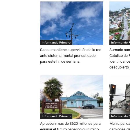
Informando Primero
Informando 
Saesa mantiene supervisión de la red
Sumario sani
ante sistema frontal pronosticado
Católico de 
para este fin de semana
identificar 
descubierto
Informando Primero
Informando 
Aprueban más de $620 millones para
Municipalida
equipar el futuro pabellón quirúrgico
camiones de 