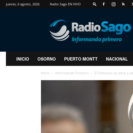
jueves, 6 agosto, 2026
Radio Sago EN VIVO
RadioSago
INICIO
OSORNO
PUERTO MONTT
NACIONAL
Inicio
Informando Primero
El Vaticano se abre a 