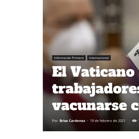
Informando Primero
Internacional
El Vaticano 
trabajadore
vacunarse c
Por
Brisa Cardenas
-
19 de febrero de 2021