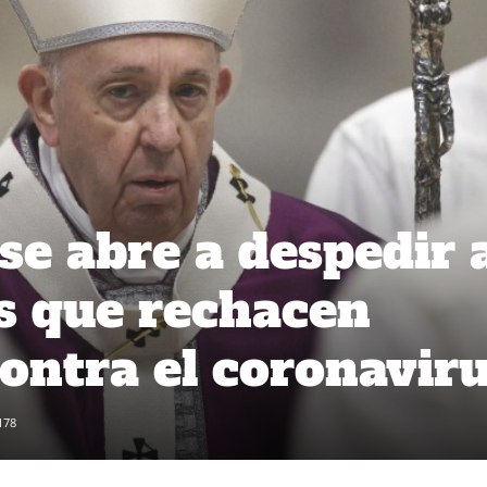
se abre a despedir 
s que rechacen
ontra el coronavir
178