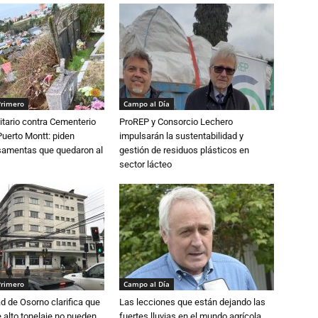
Primero
Campo al Día
tario contra Cementerio
ProREP y Consorcio Lechero
Puerto Montt: piden
impulsarán la sustentabilidad y
osamentas que quedaron al
gestión de residuos plásticos en
sector lácteo
Primero
Campo al Día
d de Osorno clarifica que
Las lecciones que están dejando las
alto tonelaje no pueden
fuertes lluvias en el mundo agrícola