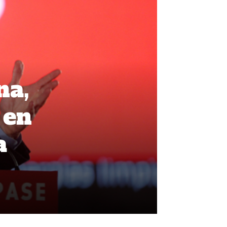
na,
 en
a