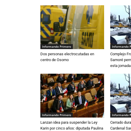
Informando Primero
Informando 
Dos personas electrocutadas en
Complejo Fro
centro de Osorno
Samoré perm
esta jornada
Informando Primero
Informando 
Lanzan idea para suspender la Ley
Cerrado dura
Karin por cinco años: diputada Paulina
Cardenal S