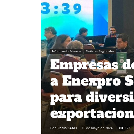
Informando Primero
Noticias Regionales
Empresas de
a Enexpro S
para diversi
exportacion
Por
Radio SAGO
-
13 de mayo de 2024
122