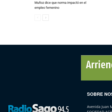
Muñoz dice que norma impactó en el
empleo femenino
SOBRE NO
Avenida Juan 
SOCIEDAD AGR