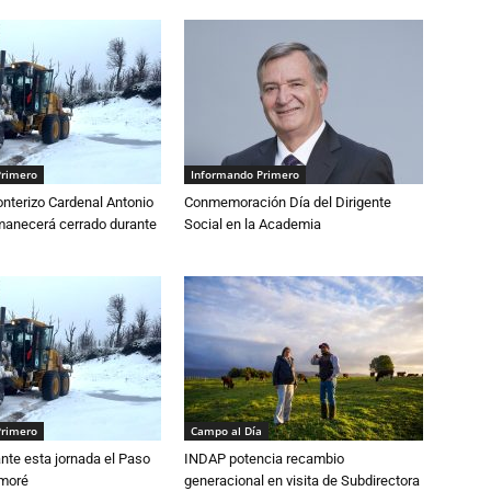
Primero
Informando Primero
nterizo Cardenal Antonio
Conmemoración Día del Dirigente
anecerá cerrado durante
Social en la Academia
Primero
Campo al Día
nte esta jornada el Paso
INDAP potencia recambio
amoré
generacional en visita de Subdirectora