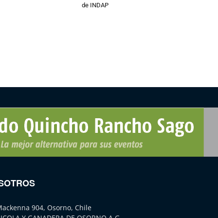
de INDAP
SOTROS
Mackenna 904, Osorno, Chile
ICOLA Y GANADERA DE OSORNO A.G.