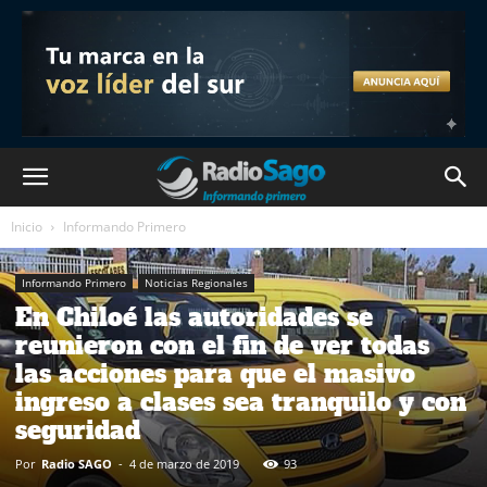
Inicio
Informando Primero
Informando Primero
Noticias Regionales
En Chiloé las autoridades se
reunieron con el fin de ver todas
las acciones para que el masivo
ingreso a clases sea tranquilo y con
seguridad
Por
Radio SAGO
-
4 de marzo de 2019
93