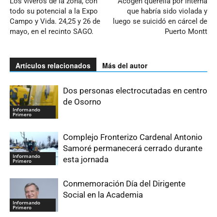
Los viveros de la zona, con
Acogen querella por interna
todo su potencial a la Expo
que habría sido violada y
Campo y Vida. 24,25 y 26 de
luego se suicidó en cárcel de
mayo, en el recinto SAGO.
Puerto Montt
Artículos relacionados
Más del autor
Dos personas electrocutadas en centro
de Osorno
Informando
Primero
Complejo Fronterizo Cardenal Antonio
Samoré permanecerá cerrado durante
Informando
esta jornada
Primero
Conmemoración Día del Dirigente
Social en la Academia
Informando
Primero