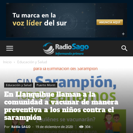
Inicio
Educación y Salud
Educación y Salud
Puerto Montt
En Llanquihue llaman a la
comunidad a vacunar de manera
preventiva a los niños contra el
sarampión
Por
Radio SAGO
-
19 de diciembre de 2020
304