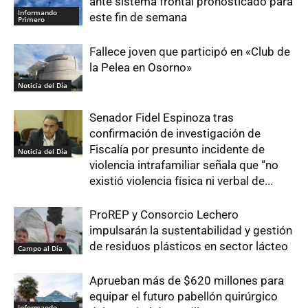
ante sistema frontal pronosticado para
Informando
este fin de semana
Primero
Fallece joven que participó en «Club de
la Pelea en Osorno»
Noticia del Día
Senador Fidel Espinoza tras
confirmación de investigación de
Fiscalía por presunto incidente de
Noticia del Día
violencia intrafamiliar señala que “no
existió violencia física ni verbal de...
ProREP y Consorcio Lechero
impulsarán la sustentabilidad y gestión
de residuos plásticos en sector lácteo
Campo al Día
Aprueban más de $620 millones para
equipar el futuro pabellón quirúrgico
Informando