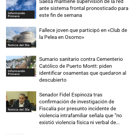
Saesa mantiene supervisión de la red
ante sistema frontal pronosticado para
Informando
este fin de semana
Primero
Fallece joven que participó en «Club de
la Pelea en Osorno»
Noticia del Día
Sumario sanitario contra Cementerio
Católico de Puerto Montt: piden
Informando
identificar osamentas que quedaron al
Primero
descubierto
Senador Fidel Espinoza tras
confirmación de investigación de
Fiscalía por presunto incidente de
Noticia del Día
violencia intrafamiliar señala que “no
existió violencia física ni verbal de...