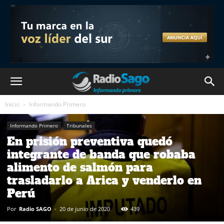
Inicio
Informando Primero
Informando Primero
Tribunales
En prisión preventiva quedó
integrante de banda que robaba
alimento de salmón para
trasladarlo a Arica y venderlo en
Perú
Por
Radio SAGO
-
20 de junio de 2020
439