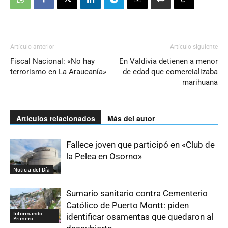
Artículo anterior
Artículo siguiente
Fiscal Nacional: «No hay
En Valdivia detienen a menor
terrorismo en La Araucanía»
de edad que comercializaba
marihuana
Artículos relacionados
Más del autor
Fallece joven que participó en «Club de
la Pelea en Osorno»
Noticia del Día
Sumario sanitario contra Cementerio
Católico de Puerto Montt: piden
Informando
identificar osamentas que quedaron al
Primero