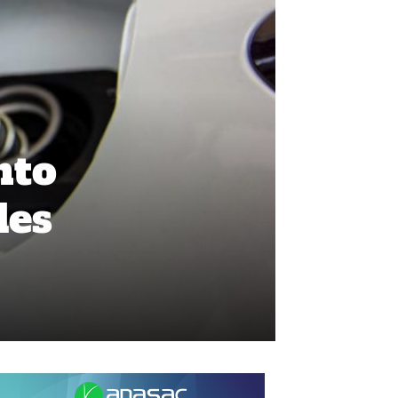
nto
les