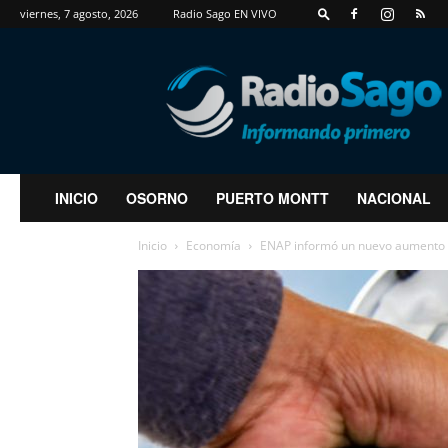
viernes, 7 agosto, 2026
Radio Sago EN VIVO
RadioSago
INICIO
OSORNO
PUERTO MONTT
NACIONAL
Inicio
Economía
ENAP informó un nuevo aumento en