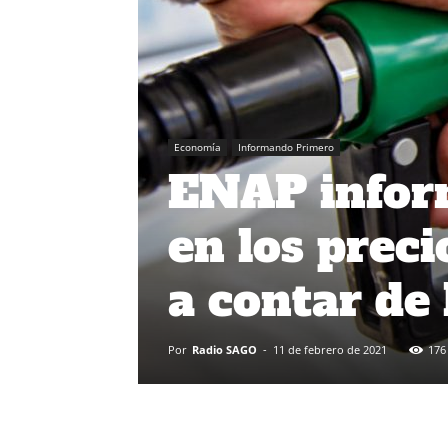
Economía
Informando Primero
ENAP infor
en los preci
a contar de
Por
Radio SAGO
-
11 de febrero de 2021
176