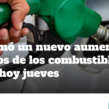
mó un nuevo aume
os de los combustib
 hoy jueves