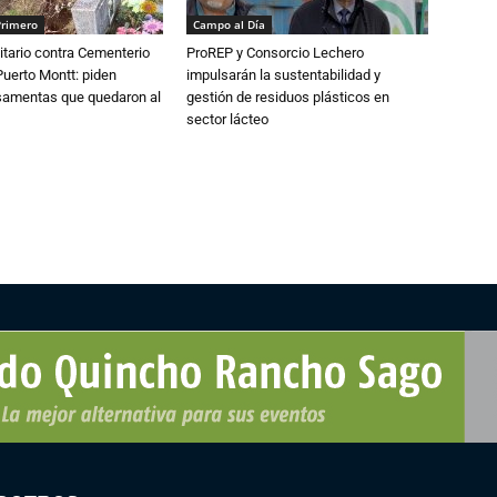
Primero
Campo al Día
tario contra Cementerio
ProREP y Consorcio Lechero
Puerto Montt: piden
impulsarán la sustentabilidad y
osamentas que quedaron al
gestión de residuos plásticos en
sector lácteo