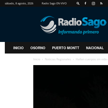
sábado, 8 agosto, 2026
Radio Sago EN VIVO
RadioSago
INICIO
OSORNO
PUERTO MONTT
NACIONAL
Inicio
Noticias Regionales
Hallan cuerpos sin vid