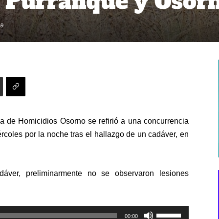
 Purranque y Osor
69
a de Homicidios Osorno se refirió a una concurrencia
iércoles por la noche tras el hallazgo de un cadáver, en
dáver, preliminarmente no se observaron lesiones
Utiliza
00:00