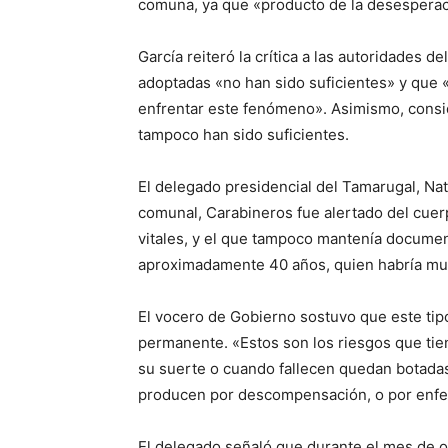
comuna, ya que «producto de la desesperaci
García reiteró la crítica a las autoridades 
adoptadas «no han sido suficientes» y que
enfrentar este fenómeno». Asimismo, consi
tampoco han sido suficientes.
El delegado presidencial del Tamarugal, Nata
comunal, Carabineros fue alertado del cuerpo
vitales, y el que tampoco mantenía docume
aproximadamente 40 años, quien habría muer
El vocero de Gobierno sostuvo que este tip
permanente. «Estos son los riesgos que tie
su suerte o cuando fallecen quedan botadas 
producen por descompensación, o por enfer
El delegado señaló que durante el mes de o