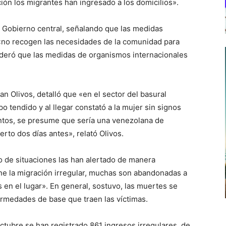
ón los migrantes han ingresado a los domicilios».
del Gobierno central, señalando que las medidas
 «no recogen las necesidades de la comunidad para
deró que las medidas de organismos internacionales
n Olivos, detalló que «en el sector del basural
 tendido y al llegar constató a la mujer sin signos
ntos, se presume que sería una venezolana de
to dos días antes», relató Olivos.
o de situaciones las han alertado de manera
ne la migración irregular, muchas son abandonadas a
en el lugar». En general, sostuvo, las muertes se
medades de base que traen las víctimas.
ctubre se han registrado 861 ingresos irregulares, de