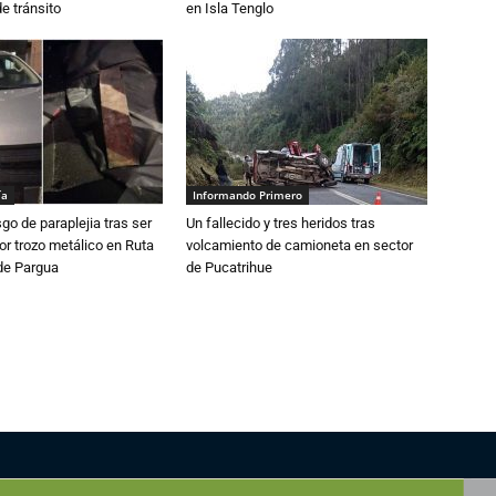
e tránsito
en Isla Tenglo
ía
Informando Primero
sgo de paraplejia tras ser
Un fallecido y tres heridos tras
r trozo metálico en Ruta
volcamiento de camioneta en sector
de Pargua
de Pucatrihue