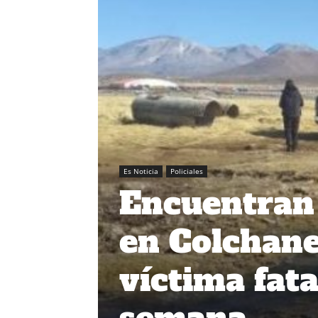
Es Noticia
Policiales
Encuentran 
en Colchane
víctima fata