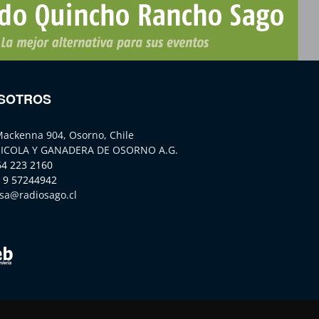
SOTROS
Mackenna 904, Osorno, Chile
ICOLA Y GANADERA DE OSORNO A.G.
64 223 2160
 9 57244942
sa@radiosago.cl