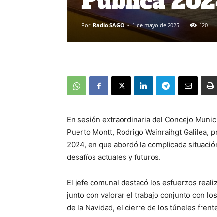
Pública 20
Por
Radio SAGO
-
1 de mayo de 2025
120
En sesión extraordinaria del Concejo Munici
Puerto Montt, Rodrigo Wainraihgt Galilea, 
2024, en que abordó la complicada situación 
desafíos actuales y futuros.
El jefe comunal destacó los esfuerzos reali
junto con valorar el trabajo conjunto con lo
de la Navidad, el cierre de los túneles fren