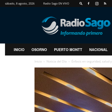
sábado, 8 agosto, 2026
Radio Sago EN VIVO
RadioSago
INICIO
OSORNO
PUERTO MONTT
NACIONAL
Inicio
Noticia del Día
Énfasis en seguridad, salud 