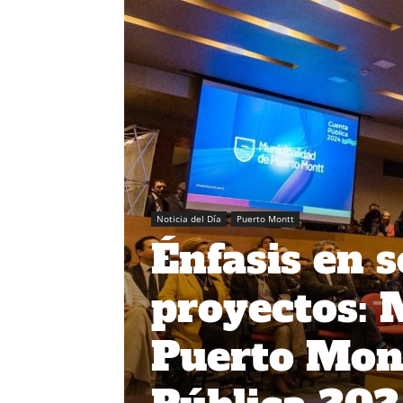
Noticia del Día
Puerto Montt
Énfasis en s
proyectos: 
Puerto Mon