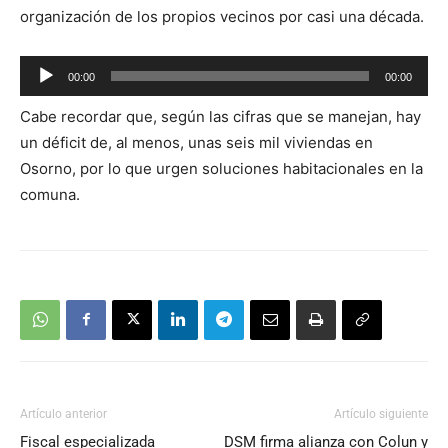
audio
organización de los propios vecinos por casi una década.
Reproductor
00:00
00:00
de
Cabe recordar que, según las cifras que se manejan, hay
audio
un déficit de, al menos, unas seis mil viviendas en
Osorno, por lo que urgen soluciones habitacionales en la
comuna.
Artículo anterior
Artículo siguiente
Fiscal especializada
DSM firma alianza con Colun y