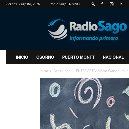
viernes, 7 agosto, 2026
Radio Sago EN VIVO
RadioSago
INICIO
OSORNO
PUERTO MONTT
NACIONAL
Inicio
Actualidad
ENTREVISTA: Mario Waissbluth di