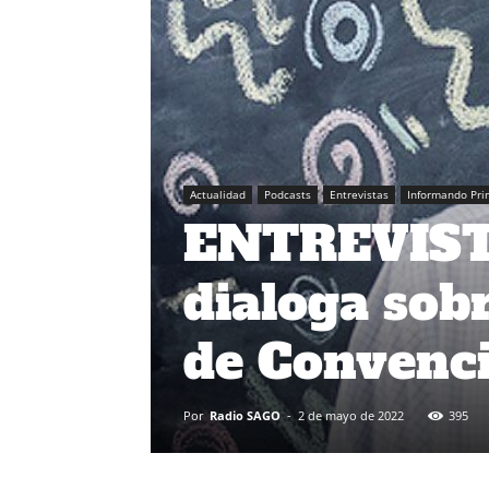
Actualidad
Podcasts
Entrevistas
Informando Pri
ENTREVISTA
dialoga sob
de Convenci
Por
Radio SAGO
-
2 de mayo de 2022
395