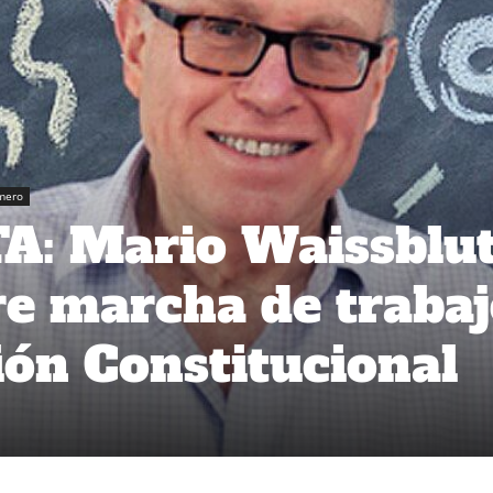
mero
: Mario Waissblu
re marcha de traba
ón Constitucional