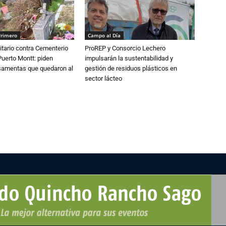
Primero
Campo al Día
tario contra Cementerio
ProREP y Consorcio Lechero
Puerto Montt: piden
impulsarán la sustentabilidad y
osamentas que quedaron al
gestión de residuos plásticos en
sector lácteo