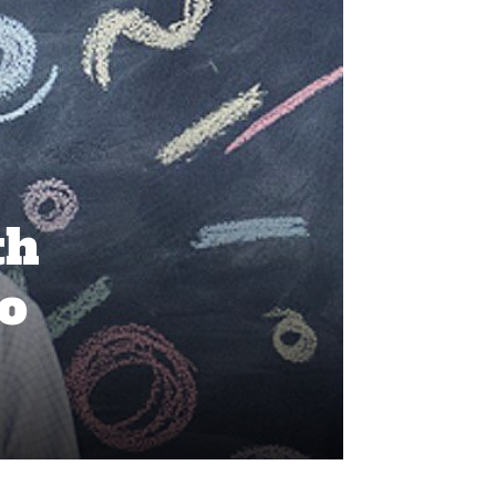
th
jo