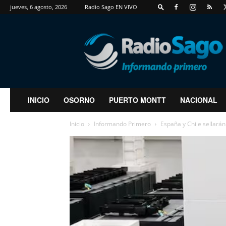
jueves, 6 agosto, 2026
Radio Sago EN VIVO
RadioSago
INICIO
OSORNO
PUERTO MONTT
NACIONAL
Inicio
Informando Primero
España y Chile sellarán