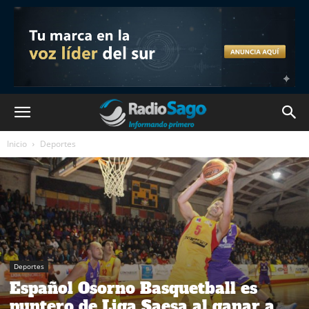
Inicio
Deportes
Deportes
Español Osorno Basquetball es
puntero de Liga Saesa al ganar a