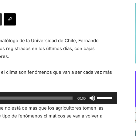
matólogo de la Universidad de Chile, Fernando
cos registrados en los últimos días, con bajas
res.
 el clima son fenómenos que van a ser cada vez más
Utiliza
00:00
las
que no está de más que los agricultores tomen las
teclas
 tipo de fenómenos climáticos se van a volver a
de
flecha
arriba/abajo