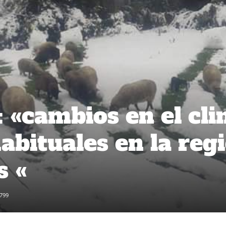
: «cambios en el cl
abituales en la reg
s «
799