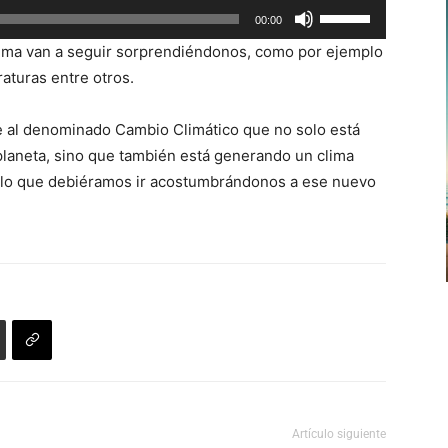
Utiliza
00:00
para
las
aumentar
lima van a seguir sorprendiéndonos, como por ejemplo
teclas
o
aturas entre otros.
de
disminuir
flecha
el
be al denominado Cambio Climático que no solo está
arriba/abajo
volumen.
laneta, sino que también está generando un clima
para
r lo que debiéramos ir acostumbrándonos a ese nuevo
aumentar
o
disminuir
el
volumen.
Artículo siguiente