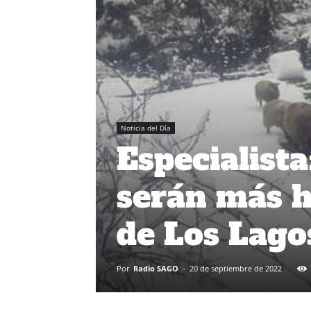
Noticia del Día
Especialista
serán más h
de Los Lago
Por
Radio SAGO
-
20 de septiembre de 2022