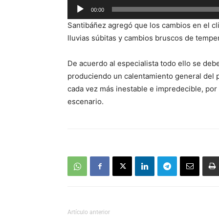
Reproductor
00:00
de
Santibáñez agregó que los cambios en el c
audio
lluvias súbitas y cambios bruscos de temper
De acuerdo al especialista todo ello se de
produciendo un calentamiento general del p
cada vez más inestable e impredecible, po
escenario.
Artículo anterior