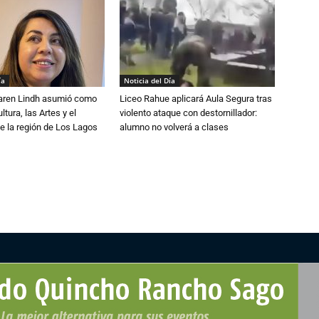
ía
Noticia del Día
Karen Lindh asumió como
Liceo Rahue aplicará Aula Segura tras
tura, las Artes y el
violento ataque con destornillador:
e la región de Los Lagos
alumno no volverá a clases