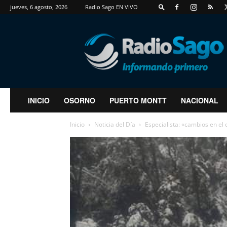
jueves, 6 agosto, 2026
Radio Sago EN VIVO
RadioSago
INICIO
OSORNO
PUERTO MONTT
NACIONAL
Inicio
Noticia del Día
Especialista: «cambios en el 