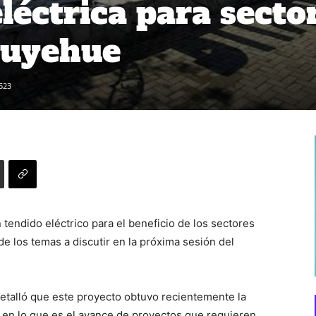
léctrica para secto
Puyehue
523
 tendido eléctrico para el beneficio de los sectores
e los temas a discutir en la próxima sesión del
etalló que este proyecto obtuvo recientemente la
e en lo que es el avance de proyectos que requieren