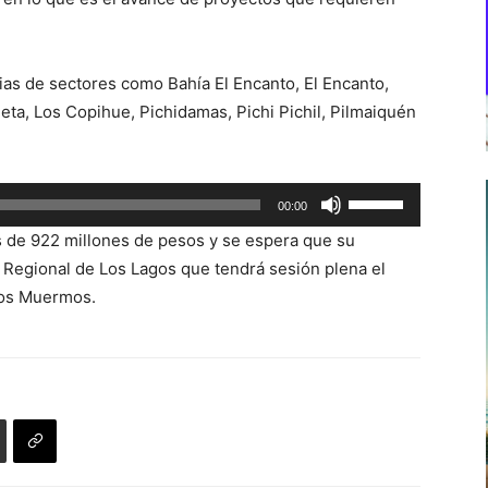
lias de sectores como Bahía El Encanto, El Encanto,
ta, Los Copihue, Pichidamas, Pichi Pichil, Pilmaiquén
Utiliza
00:00
las
s de 922 millones de pesos y se espera que su
teclas
Regional de Los Lagos que tendrá sesión plena el
de
Los Muermos.
flecha
arriba/abajo
para
aumentar
o
disminuir
el