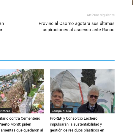
volumen.
Artículo siguiente
an
Provincial Osorno agotará sus últimas
or
aspiraciones al ascenso ante Ranco
Primero
Campo al Día
tario contra Cementerio
ProREP y Consorcio Lechero
Puerto Montt: piden
impulsarán la sustentabilidad y
osamentas que quedaron al
gestión de residuos plásticos en