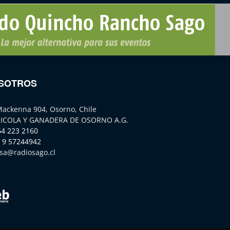
SOTROS
Mackenna 904, Osorno, Chile
ICOLA Y GANADERA DE OSORNO A.G.
64 223 2160
 9 57244942
sa@radiosago.cl