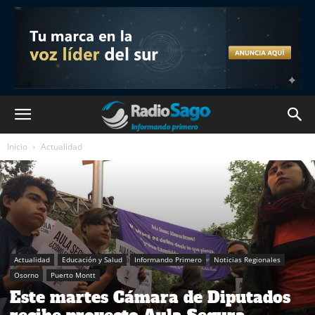
Inicio
Actualidad
Actualidad
Educación y Salud
Informando Primero
Noticias Regionales
Osorno
Puerto Montt
Este martes Cámara de Diputados