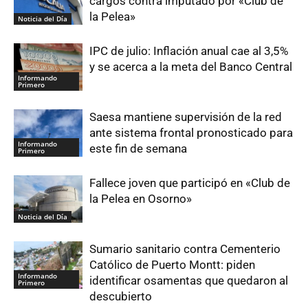
cargos contra imputado por «Club de
la Pelea»
Noticia del Día
IPC de julio: Inflación anual cae al 3,5%
y se acerca a la meta del Banco Central
Informando
Primero
Saesa mantiene supervisión de la red
ante sistema frontal pronosticado para
Informando
este fin de semana
Primero
Fallece joven que participó en «Club de
la Pelea en Osorno»
Noticia del Día
Sumario sanitario contra Cementerio
Católico de Puerto Montt: piden
Informando
identificar osamentas que quedaron al
Primero
descubierto