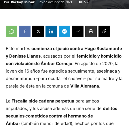
Por
Raelmy Bolivar
-
25 de octubre de 2021
556
Este martes
comienza el juicio contra Hugo Bustamante
y Denisse Llanos,
acusados por el
femicidio y homicidio
con violación de Ámbar Cornejo
. En agosto de 2020, la
joven de 16 años fue agredida sexualmente, asesinada y
desmembrada -para ocultar el cadáver- por su madre y la
pareja de ésta en la comuna de
Villa Alemana
.
La
Fiscalía
pide cadena perpetua
para ambos
imputados, y los acusa además de una serie de
delitos
sexuales cometidos contra el hermano de
Ámbar
(también menor de edad), hechos por los que