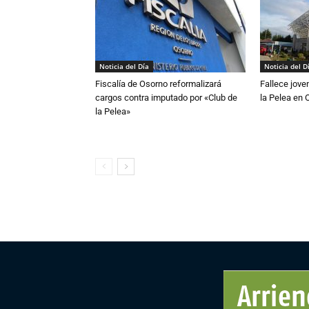
Noticia del Día
Noticia del D
Fiscalía de Osorno reformalizará
Fallece jove
cargos contra imputado por «Club de
la Pelea en 
la Pelea»