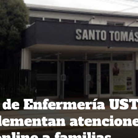
 de Enfermería US
lementan atencion
nline a familias