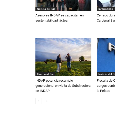
Noticia del Día
Informando 
Asesores INDAP se capacitan en
Cerrado dura
sustentabilidad láctea
Cardenal S
Campo al Día
Noticia del D
INDAP potencia recambio
Fiscalía de 
generacional en visita de Subdirectora
cargos contr
de INDAP
la Pelea»