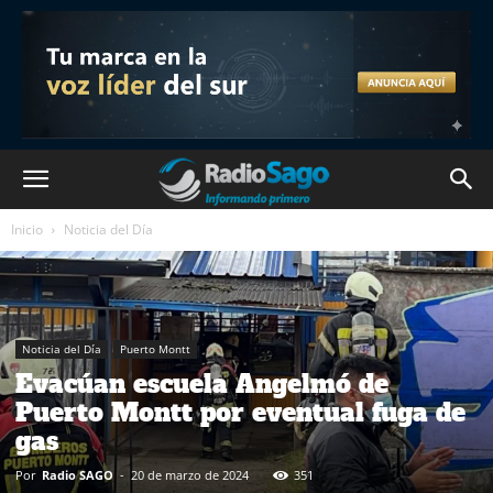
Inicio
Noticia del Día
Noticia del Día
Puerto Montt
Evacúan escuela Angelmó de
Puerto Montt por eventual fuga de
gas
Por
Radio SAGO
-
20 de marzo de 2024
351