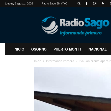
jueves, 6 agosto, 2026
Radio Sago EN VIVO
RadioSago
INICIO
OSORNO
PUERTO MONTT
NACIONAL
Inicio
Informando Primero
Evalúan pronta apertur