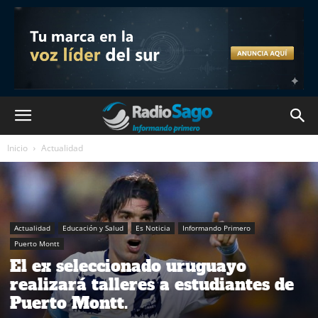
Inicio
Actualidad
Actualidad
Educación y Salud
Es Noticia
Informando Primero
Puerto Montt
El ex seleccionado uruguayo
realizará talleres a estudiantes de
Puerto Montt.