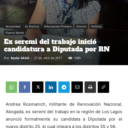
Actualidad
Es Noticia
Informando Primero
Osorno
Política
Puerto Montt
Ex seremi del trabajo inició
candidatura a Diputada por RN
Por
Radio SAGO
-
27 de abril de 2017
1089
Andrea Rosmanich, militante de Renovación Nacional,
Abogada, ex seremi del trabajo en la región de Los Lagos
anunció formalmente su candidata a Diputada por el
nuevo distrito 25, el cual integra a los distritos 55 y 56.