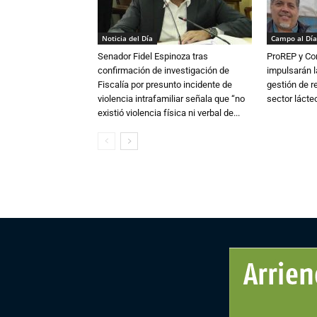
Noticia del Día
Campo al Día
Senador Fidel Espinoza tras
ProREP y Co
confirmación de investigación de
impulsarán l
Fiscalía por presunto incidente de
gestión de r
violencia intrafamiliar señala que “no
sector lácte
existió violencia física ni verbal de...