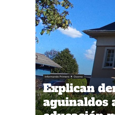
Informando Primero
Osorno
Explican de
aguinaldos a