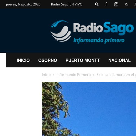
jueves, 6 agosto, 2026
Radio Sago EN VIVO
RadioSago
INICIO
OSORNO
PUERTO MONTT
NACIONAL
Inicio
Informando Primero
Explican demora en el p