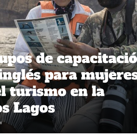
upos de capacitaci
 inglés para mujere
l turismo en la
os Lagos
8