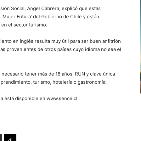
de
isión Social, Ángel Cabrera, explicó que estas
flecha
‘Mujer Futura’ del Gobierno de Chile y están
arriba/abajo
en el sector turismo.
para
aumentar
nto en inglés resulta muy útil para ser buen anfitrión
o
tas provenientes de otros países cuyo idioma no sea el
disminuir
el
volumen.
s necesario tener más de 18 años, RUN y clave única
mprendimiento, turismo, hotelería o gastronomía.
nea está disponible en www.sence.cl