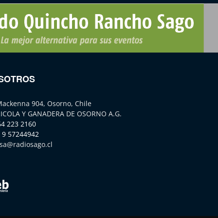
SOTROS
Mackenna 904, Osorno, Chile
ICOLA Y GANADERA DE OSORNO A.G.
64 223 2160
 9 57244942
sa@radiosago.cl