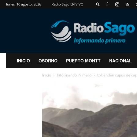
lunes, 10 agosto, 2026
Radio Sago EN VIVO
RadioSago
INICIO
OSORNO
PUERTO MONTT
NACIONAL
Inicio
Informando Primero
Extienden cupos de capa