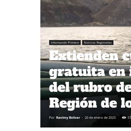
Informando Primero
Noticias Regionales
Extienden c
gratuita en
del rubro de
Región de l
Por
Raelmy Bolivar
-
20 de enero de 2023
57