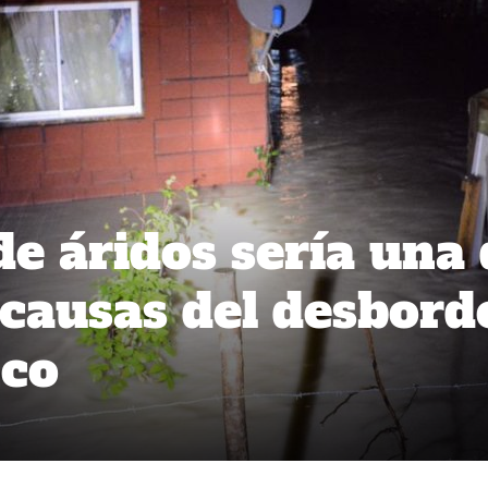
de áridos sería una
 causas del desbord
nco