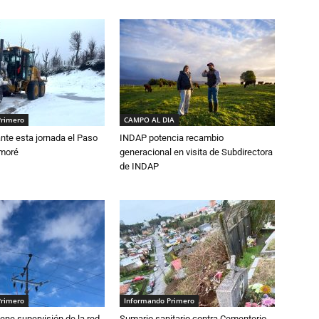
Primero
CAMPO AL DIA
nte esta jornada el Paso
INDAP potencia recambio
amoré
generacional en visita de Subdirectora
de INDAP
Primero
Informando Primero
ne supervisión de la red
Sumario sanitario contra Cementerio