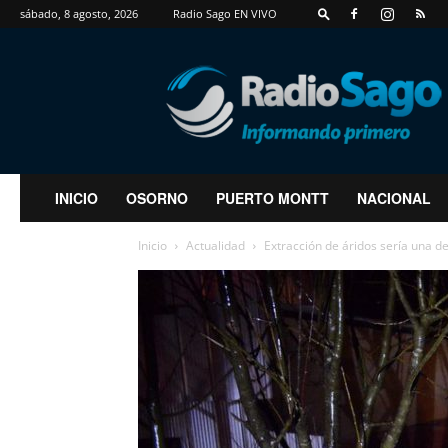
sábado, 8 agosto, 2026
Radio Sago EN VIVO
RadioSago
INICIO
OSORNO
PUERTO MONTT
NACIONAL
Inicio
Actualidad
Extracción de áridos sería una de