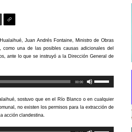
 Hualaihué, Juan Andrés Fontaine, Ministro de Obras
dos, como una de las posibles causas adicionales del
s, ante lo que se instruyó a la Dirección General de
Utiliza
00:00
las
teclas
alaihué, sostuvo que en el Río Blanco o en cualquier
de
omunal, no existen los permisos para la extracción de
flecha
a acción clandestina.
arriba/abajo
para
Utiliza