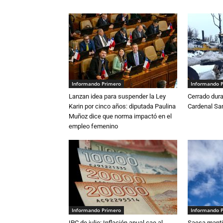
Informando Primero
Informando 
Lanzan idea para suspender la Ley
Cerrado dura
Karin por cinco años: diputada Paulina
Cardenal S
Muñoz dice que norma impactó en el
empleo femenino
Informando Primero
Informando 
IPC de julio: Inflación anual cae al
Saesa mantie