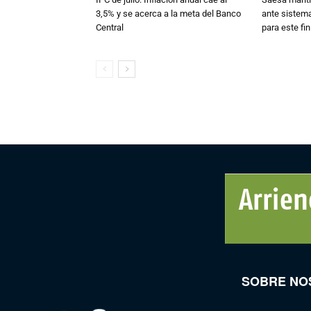
3,5% y se acerca a la meta del Banco
ante sistema
Central
para este fi
SOBRE NO