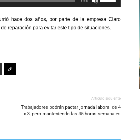
aumentar
00:00
las
o
teclas
disminuir
currió hace dos años, por parte de la empresa Claro
de
el
 de reparación para evitar este tipo de situaciones.
flecha
volumen.
arriba/abajo
para
aumentar
o
disminuir
el
volumen.
Artículo siguiente
Trabajadores podrán pactar jornada laboral de 4
x 3, pero manteniendo las 45 horas semanales