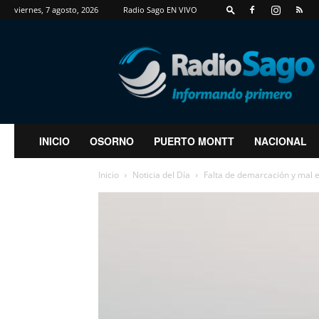
viernes, 7 agosto, 2026
Radio Sago EN VIVO
RadioSago
INICIO
OSORNO
PUERTO MONTT
NACIONAL
Inicio
Noticia del Día
Falta de demarcación y mal e