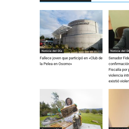
Noticia del Día
Noticia del D
Fallece joven que participó en «Club de
Senador Fide
la Pelea en Osorno»
confirmación
Fiscalía por
violencia in
existió violen