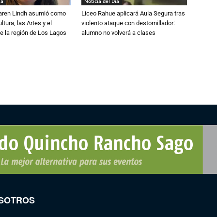
ía
Noticia del Día
Karen Lindh asumió como
Liceo Rahue aplicará Aula Segura tras
tura, las Artes y el
violento ataque con destornillador:
e la región de Los Lagos
alumno no volverá a clases
SOTROS