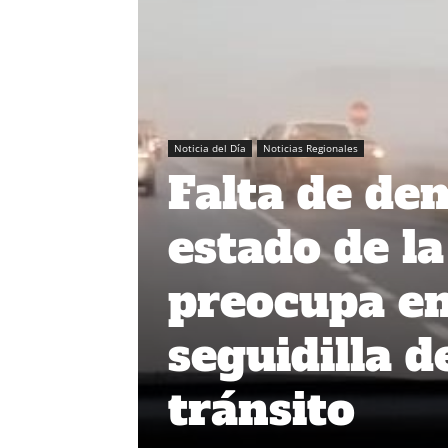
Noticia del Día
Noticias Regionales
Falta de de
estado de l
preocupa en
seguidilla d
tránsito