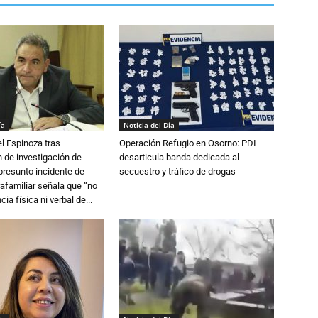
ía
Noticia del Día
l Espinoza tras
Operación Refugio en Osorno: PDI
 de investigación de
desarticula banda dedicada al
 presunto incidente de
secuestro y tráfico de drogas
trafamiliar señala que “no
cia física ni verbal de...