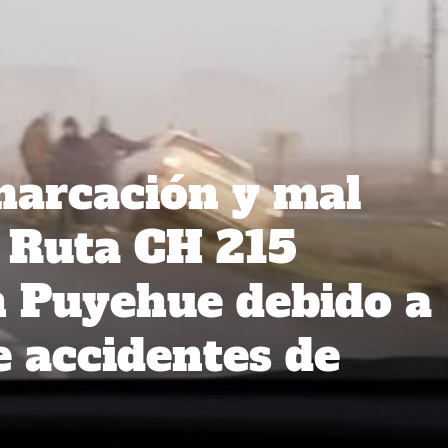
marcación y mal
a Ruta CH 215
 Puyehue debido a
e accidentes de