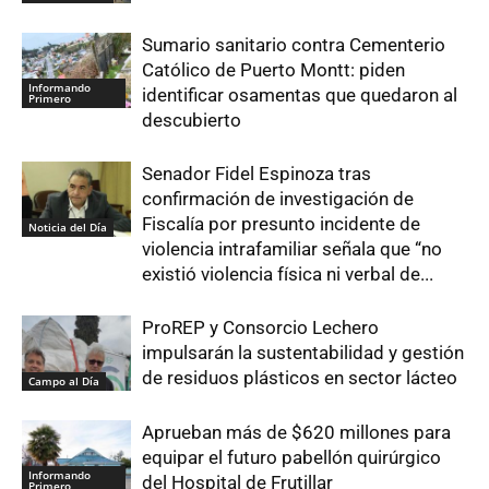
Sumario sanitario contra Cementerio
Católico de Puerto Montt: piden
Informando
identificar osamentas que quedaron al
Primero
descubierto
Senador Fidel Espinoza tras
confirmación de investigación de
Fiscalía por presunto incidente de
Noticia del Día
violencia intrafamiliar señala que “no
existió violencia física ni verbal de...
ProREP y Consorcio Lechero
impulsarán la sustentabilidad y gestión
de residuos plásticos en sector lácteo
Campo al Día
Aprueban más de $620 millones para
equipar el futuro pabellón quirúrgico
Informando
del Hospital de Frutillar
Primero