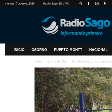
viernes, 7 agosto, 2026
Radio Sago EN VIVO
RadioSago
INICIO
OSORNO
PUERTO MONTT
NACIONAL
Inicio
Noticia del Día
Familia hace turnos para evi