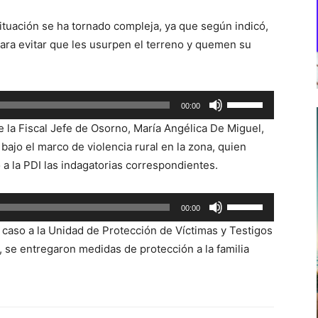
situación se ha tornado compleja, ya que según indicó,
para evitar que les usurpen el terreno y quemen su
Utiliza
00:00
las
 la Fiscal Jefe de Osorno, María Angélica De Miguel,
teclas
bajo el marco de violencia rural en la zona, quien
de
a la PDI las indagatorias correspondientes.
flecha
arriba/abajo
Utiliza
00:00
para
las
aumentar
 caso a la Unidad de Protección de Víctimas y Testigos
teclas
o
, se entregaron medidas de protección a la familia
de
disminuir
flecha
el
arriba/abajo
volumen.
para