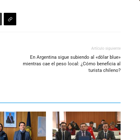
aumentar
o
disminuir
el
volumen.
Artículo siguiente
En Argentina sigue subiendo al «dólar blue»
o
mientras cae el peso local: ¿Cómo beneficia al
turista chileno?