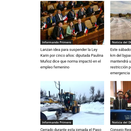
Informando Primero
Noticia del D
Lanzan idea para suspender la Ley
Este sábado 
Karin por cinco años: diputada Paulina
km del bypas
Muñoz dice que norma impactó en el
mantendrá u
empleo femenino
restricción p
emergencia
Informando Primero
Noticia del D
Cerrado durante esta jornada el Paso
Consejo Reg