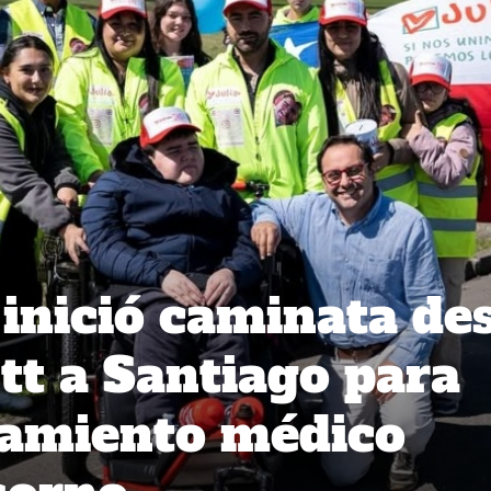
 inició caminata de
t a Santiago para
tamiento médico