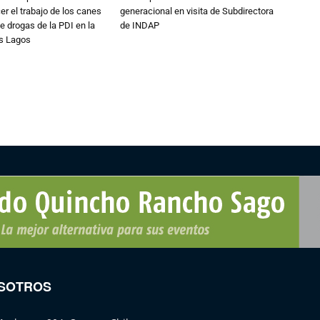
er el trabajo de los canes
generacional en visita de Subdirectora
e drogas de la PDI en la
de INDAP
os Lagos
SOTROS