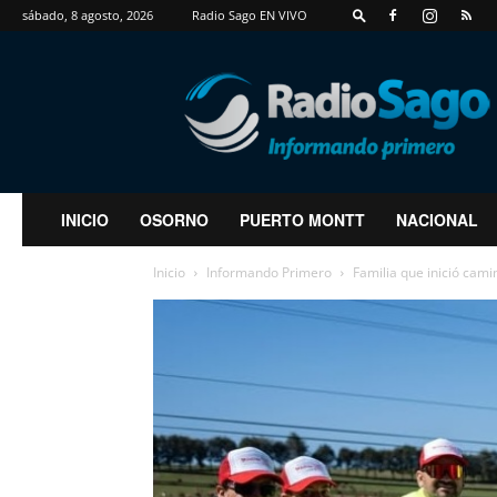
sábado, 8 agosto, 2026
Radio Sago EN VIVO
RadioSago
INICIO
OSORNO
PUERTO MONTT
NACIONAL
Inicio
Informando Primero
Familia que inició cami