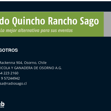
SOTROS
Mackenna 904, Osorno, Chile
ICOLA Y GANADERA DE OSORNO A.G.
64 223 2160
 9 57244942
sa@radiosago.cl