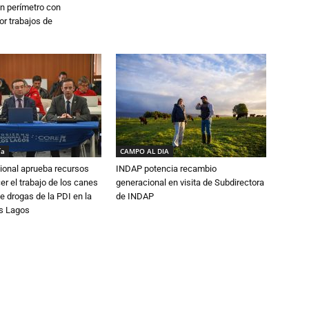
n perímetro con
or trabajos de
ía
CAMPO AL DIA
ional aprueba recursos
INDAP potencia recambio
er el trabajo de los canes
generacional en visita de Subdirectora
e drogas de la PDI en la
de INDAP
os Lagos