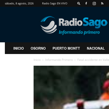
sábado, 8 agosto, 2026
Radio Sago EN VIVO
RadioSago
INICIO
OSORNO
PUERTO MONTT
NACIONAL
Inicio
Informando Primero
Fatal accidente en Vall