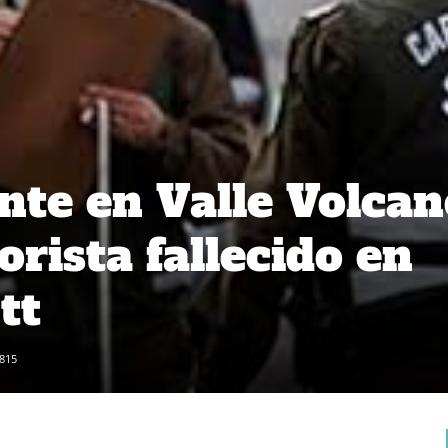
ente en Valle Volcan
rista fallecido en
tt
815