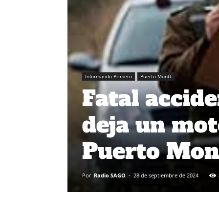
Informando Primero
Puerto Montt
Fatal accid
deja un moto
Puerto Mon
Por
Radio SAGO
-
28 de septiembre de 2024