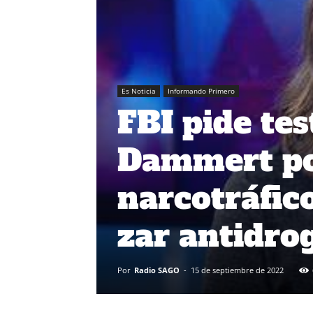
Es Noticia
Informando Primero
FBI pide te
Dammert po
narcotráfic
zar antidro
Por
Radio SAGO
-
15 de septiembre de 2022