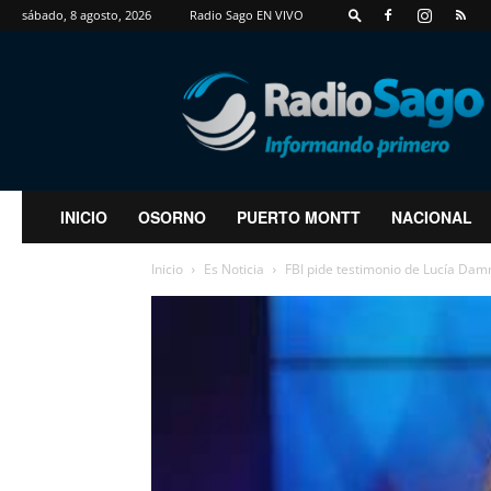
sábado, 8 agosto, 2026
Radio Sago EN VIVO
RadioSago
INICIO
OSORNO
PUERTO MONTT
NACIONAL
Inicio
Es Noticia
FBI pide testimonio de Lucía Damm