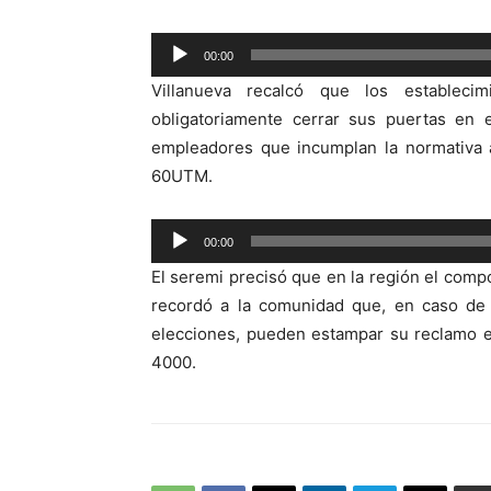
Reproductor
00:00
de
Villanueva recalcó que los establecim
audio
obligatoriamente cerrar sus puertas en 
empleadores que incumplan la normativa a
60UTM.
Reproductor
00:00
de
El seremi precisó que en la región el compo
audio
recordó a la comunidad que, en caso de
elecciones, pueden estampar su reclamo 
4000.