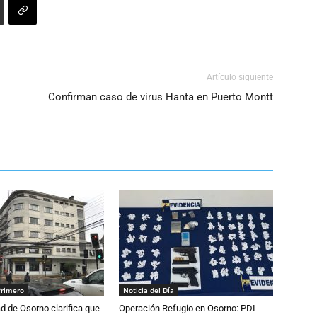
el
volumen.
Artículo siguiente
Confirman caso de virus Hanta en Puerto Montt
Primero
Noticia del Día
d de Osorno clarifica que
Operación Refugio en Osorno: PDI