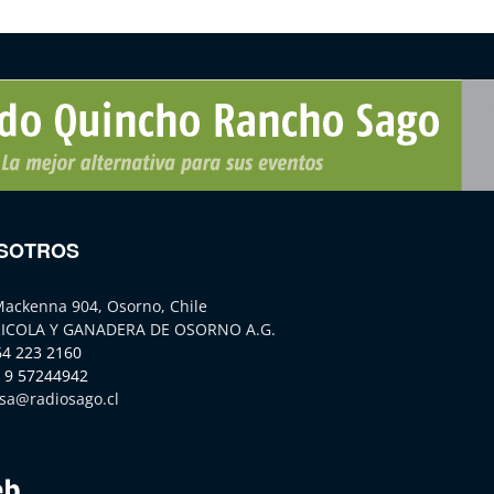
SOTROS
Mackenna 904, Osorno, Chile
ICOLA Y GANADERA DE OSORNO A.G.
64 223 2160
 9 57244942
sa@radiosago.cl