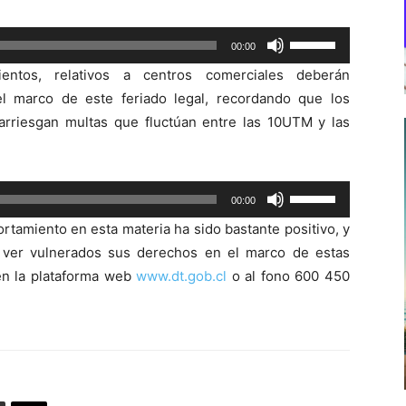
Utiliza
00:00
las
ientos, relativos a centros comerciales deberán
teclas
el marco de este feriado legal, recordando que los
de
rriesgan multas que fluctúan entre las 10UTM y las
flecha
arriba/abajo
para
Utiliza
00:00
aumentar
las
o
rtamiento en esta materia ha sido bastante positivo, y
teclas
disminuir
 ver vulnerados sus derechos en el marco de estas
de
el
en la plataforma web
www.dt.gob.cl
o al fono 600 450
flecha
volumen.
arriba/abajo
para
aumentar
o
disminuir