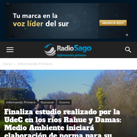
Inicio
Informando Primero
Informando Primero
Nacional
Osorno
Finaliza estudio realizado por la
UdeC en los ríos Rahue y Damas:
Medio Ambiente iniciará
elaboración de norma para su