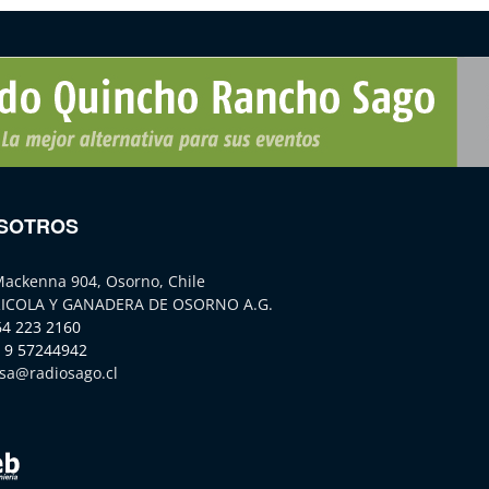
SOTROS
Mackenna 904, Osorno, Chile
ICOLA Y GANADERA DE OSORNO A.G.
64 223 2160
 9 57244942
sa@radiosago.cl