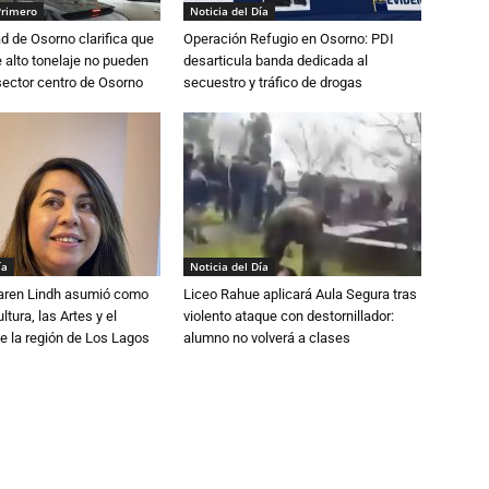
Primero
Noticia del Día
d de Osorno clarifica que
Operación Refugio en Osorno: PDI
alto tonelaje no pueden
desarticula banda dedicada al
 sector centro de Osorno
secuestro y tráfico de drogas
ía
Noticia del Día
Karen Lindh asumió como
Liceo Rahue aplicará Aula Segura tras
tura, las Artes y el
violento ataque con destornillador:
e la región de Los Lagos
alumno no volverá a clases