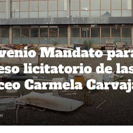
venio Mandato par
eso licitatorio de la
iceo Carmela Carvaj
93