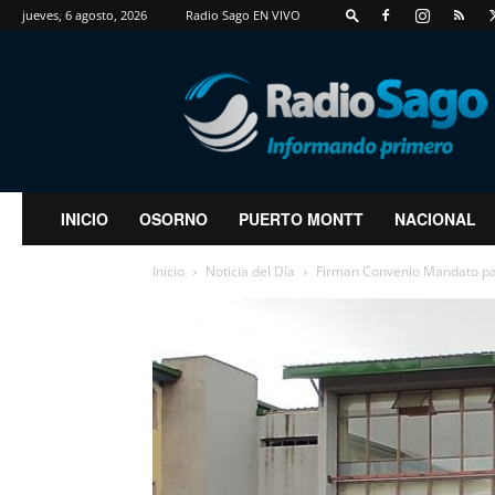
jueves, 6 agosto, 2026
Radio Sago EN VIVO
RadioSago
INICIO
OSORNO
PUERTO MONTT
NACIONAL
Inicio
Noticia del Día
Firman Convenio Mandato para 