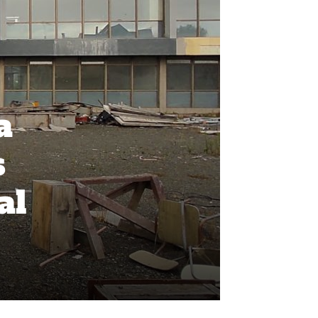
a
s
al