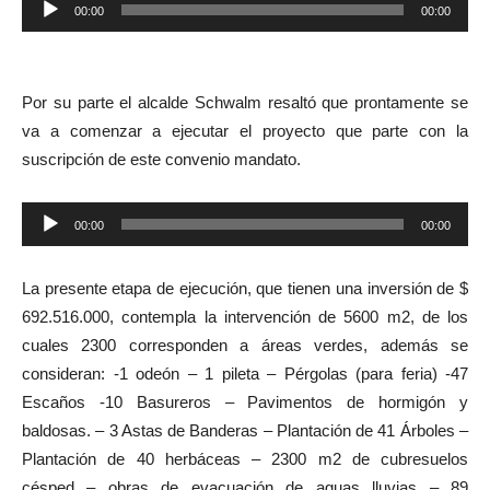
Reproductor
00:00
00:00
de
audio
Por su parte el alcalde Schwalm resaltó que prontamente se
va a comenzar a ejecutar el proyecto que parte con la
suscripción de este convenio mandato.
Reproductor
00:00
00:00
de
audio
La presente etapa de ejecución, que tienen una inversión de $
692.516.000, contempla la intervención de 5600 m2, de los
cuales 2300 corresponden a áreas verdes, además se
consideran: -1 odeón – 1 pileta – Pérgolas (para feria) -47
Escaños -10 Basureros – Pavimentos de hormigón y
baldosas. – 3 Astas de Banderas – Plantación de 41 Árboles –
Plantación de 40 herbáceas – 2300 m2 de cubresuelos
césped – obras de evacuación de aguas lluvias – 89