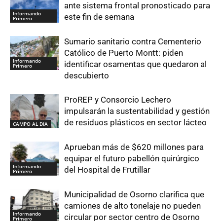
ante sistema frontal pronosticado para
Informando
este fin de semana
Primero
Sumario sanitario contra Cementerio
Católico de Puerto Montt: piden
Informando
identificar osamentas que quedaron al
Primero
descubierto
ProREP y Consorcio Lechero
impulsarán la sustentabilidad y gestión
de residuos plásticos en sector lácteo
CAMPO AL DIA
Aprueban más de $620 millones para
equipar el futuro pabellón quirúrgico
Informando
del Hospital de Frutillar
Primero
Municipalidad de Osorno clarifica que
camiones de alto tonelaje no pueden
Informando
circular por sector centro de Osorno
Primero