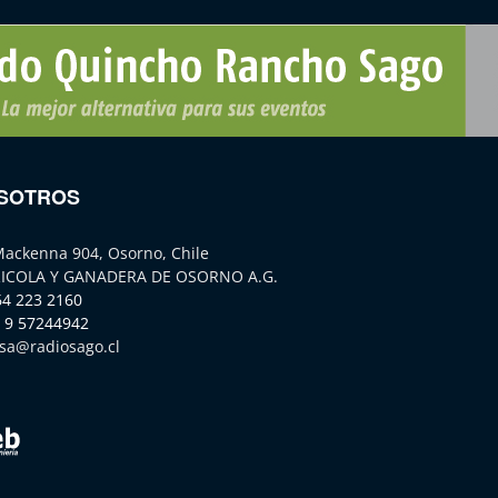
SOTROS
Mackenna 904, Osorno, Chile
ICOLA Y GANADERA DE OSORNO A.G.
64 223 2160
 9 57244942
sa@radiosago.cl