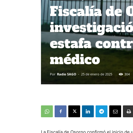
Fiscalía de
investigaci
estafa cont
médico
Por
Radio SAGO
-
25 de enero de 2025
304
La Fiscalía de Osorno confirmó el inicio de 