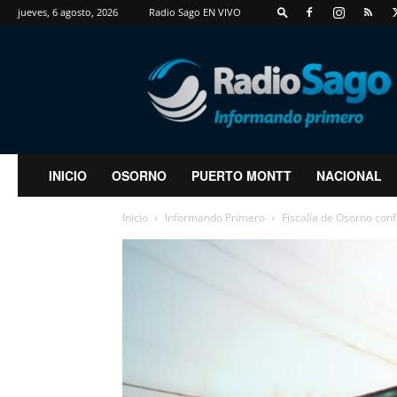
jueves, 6 agosto, 2026
Radio Sago EN VIVO
RadioSago
INICIO
OSORNO
PUERTO MONTT
NACIONAL
Inicio
Informando Primero
Fiscalía de Osorno conf