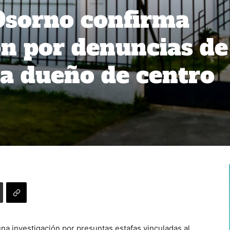
 Osorno confirma
ón por denuncias de
ra dueño de centro
una investigación por presuntas estafas vinculadas al