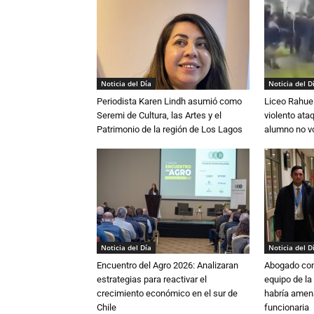
Noticia del Día
Noticia del D
Periodista Karen Lindh asumió como
Liceo Rahue 
Seremi de Cultura, las Artes y el
violento ata
Patrimonio de la región de Los Lagos
alumno no vo
Noticia del Día
Noticia del D
Encuentro del Agro 2026: Analizaran
Abogado conf
estrategias para reactivar el
equipo de la
crecimiento económico en el sur de
habría amen
Chile
funcionaria