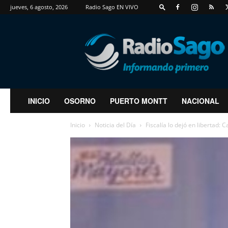
jueves, 6 agosto, 2026
Radio Sago EN VIVO
RadioSago
INICIO
OSORNO
PUERTO MONTT
NACIONAL
Inicio
Noticia del Día
Fiscalía lo dejó en libertad: