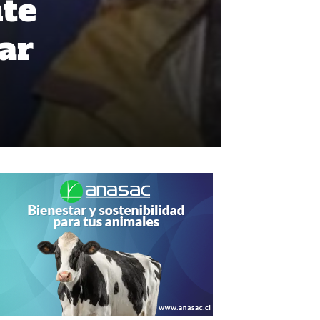
nte
ar