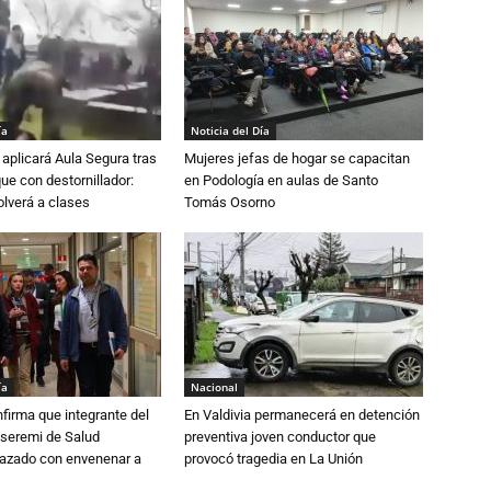
ía
Noticia del Día
aplicará Aula Segura tras
Mujeres jefas de hogar se capacitan
que con destornillador:
en Podología en aulas de Santo
lverá a clases
Tomás Osorno
ía
Nacional
irma que integrante del
En Valdivia permanecerá en detención
 seremi de Salud
preventiva joven conductor que
azado con envenenar a
provocó tragedia en La Unión