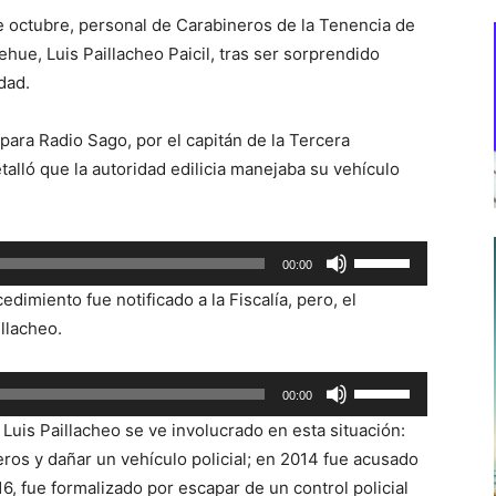
 octubre, personal de Carabineros de la Tenencia de
hue, Luis Paillacheo Paicil, tras ser sorprendido
dad.
para Radio Sago, por el capitán de la Tercera
alló que la autoridad edilicia manejaba su vehículo
Utiliza
00:00
las
edimiento fue notificado a la Fiscalía, pero, el
teclas
illacheo.
de
flecha
Utiliza
00:00
arriba/abajo
las
para
uis Paillacheo se ve involucrado en esta situación:
teclas
aumentar
ros y dañar un vehículo policial; en 2014 fue acusado
de
o
6, fue formalizado por escapar de un control policial