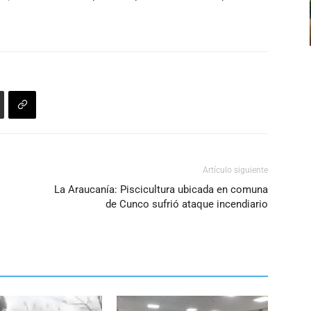
flecha
disminuir
arriba/abajo
el
para
volumen.
aumentar
o
disminuir
el
volumen.
Artículo siguiente
La Araucanía: Piscicultura ubicada en comuna
de Cunco sufrió ataque incendiario