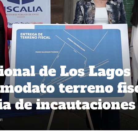
gional de Los Lagos
omodato terreno fis
ia de incautaciones
91