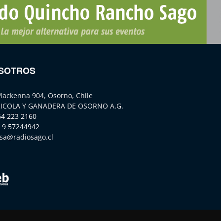
SOTROS
Mackenna 904, Osorno, Chile
ICOLA Y GANADERA DE OSORNO A.G.
64 223 2160
 9 57244942
sa@radiosago.cl